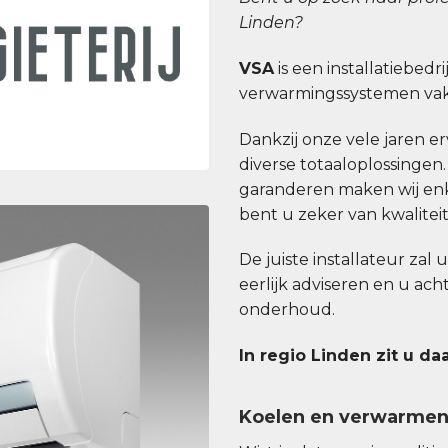
Linden?
VSA
is een installatiebedri
verwarmingssystemen vakk
Dankzij onze vele jaren erv
diverse totaaloplossingen
garanderen maken wij enk
bent u zeker van kwaliteit b
De juiste installateur zal 
eerlijk adviseren en u ac
onderhoud.
In regio Linden zit u da
Koelen en verwarme