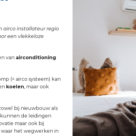
 airco installateur regio
oor een vlekkeloze
tsen van
airconditioning
p (= airco systeem) kan
een
koelen
, maar ook
 zowel bij nieuwbouw als
j kunnen de leidingen
atie maar ook bij
n waar het wegwerken in