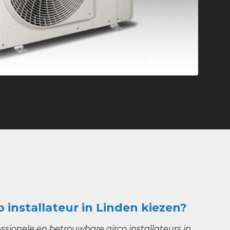
o installateur in Linden kiezen?
ssionele en betrouwbare airco installateurs in