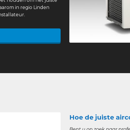
et houden om het juiste
daarom in regio Linden
stallateur.
Hoe de juiste airc
Bent u op zoek naar profe