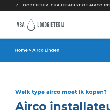
Skip
✓
LOODGIETER, CHAUFFAGIST OF AIRCO I
to
content
Home
> Airco Linden
Welk type airco moet ik kopen?
Airco installate