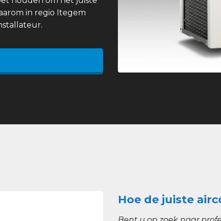
et houden om het juiste
 daarom in regio Itegem
stallateur.
Hoe de juiste airc
Bent u op zoek naar profe