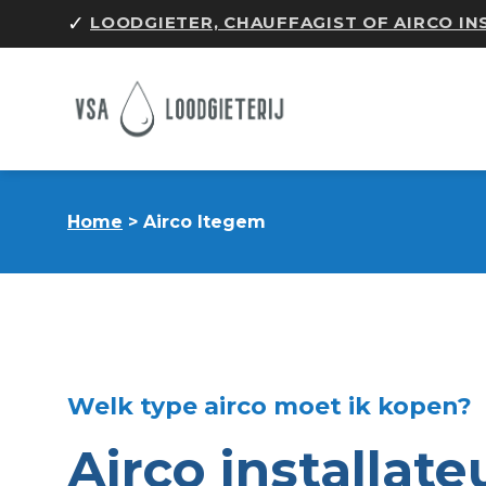
Skip
✓
LOODGIETER, CHAUFFAGIST OF AIRCO I
to
content
Home
> Airco Itegem
Welk type airco moet ik kopen?
Airco installate