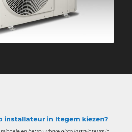
o installateur in Itegem kiezen?
ssionele en betrouwbare airco installateurs in