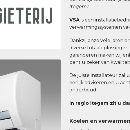
Itegem?
VSA
is een installatiebedri
verwarmingssystemen vakk
Dankzij onze vele jaren erv
diverse totaaloplossingen
garanderen maken wij enk
bent u zeker van kwaliteit b
De juiste installateur zal 
eerlijk adviseren en u ac
onderhoud.
In regio Itegem zit u da
Koelen en verwarme