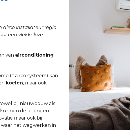
 airco installateur regio
voor een vlekkeloze
tsen van
airconditioning
p (= airco systeem) kan
een
koelen
, maar ook
 zowel bij nieuwbouw als
j kunnen de leidingen
atie maar ook bij
n waar het wegwerken in