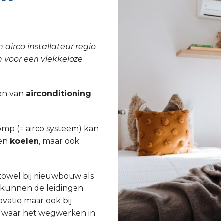
 airco installateur regio
n voor een vlekkeloze
tsen van
airconditioning
p (= airco systeem) kan
een
koelen
, maar ook
 zowel bij nieuwbouw als
j kunnen de leidingen
atie maar ook bij
n waar het wegwerken in