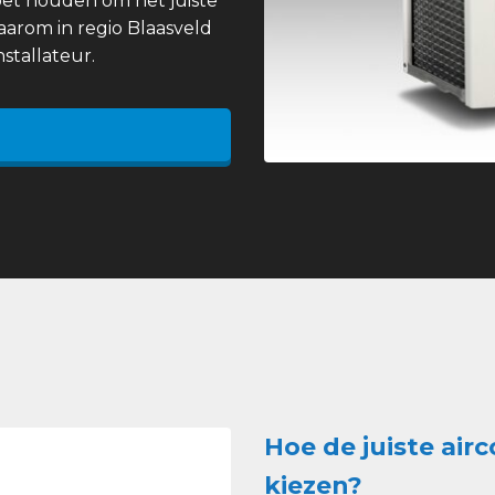
et houden om het juiste
daarom in regio Blaasveld
stallateur.
Hoe de juiste airc
kiezen?