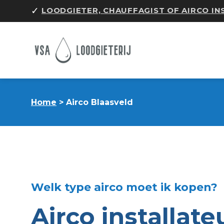
Skip
✓
LOODGIETER, CHAUFFAGIST OF AIRCO I
to
content
Home
> Airco Blaasveld
Welk type airco moet ik kopen?
Airco installate